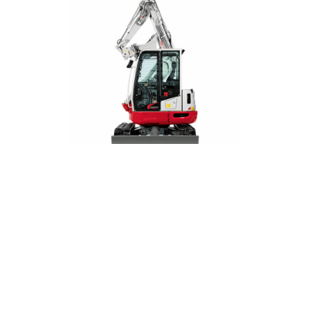
HÜLLKREISBAGGER
5,7–8,5 T
Viel Kraft auf engstem Raum – und darum einfach
unentbehrlich im Hoch- und Tiefbau, Garten- und
Landschaftsbau sowie Rohrnetz- und Leitungsbau.